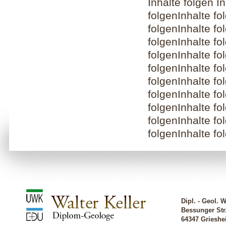
Inhalte folgen I
folgenInhalte fo
folgenInhalte fo
folgenInhalte fo
folgenInhalte fo
folgenInhalte fo
folgenInhalte fo
folgenInhalte fo
folgenInhalte fo
folgenInhalte fo
folgenInhalte fo
Dipl. - Geol. W
Bessunger Str
64347 Griesh