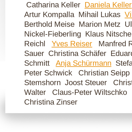
Catharina Keller
Daniela Keller
Artur Kompalla Mihail Lukas
Vi
Berthold Meise Marion Metz U
Nickel-Fieberling Klaus Nitsc
Reichl
Yves Reiser
Manfred Re
Sauer Christina Schäfer Eduar
Schmitt
Anja Schürmann
Stefa
Peter Schwick Christian Seip
Stemshorn Joost Steuer Christ
Walter Claus-Peter Wiltschk
Christina Zinser