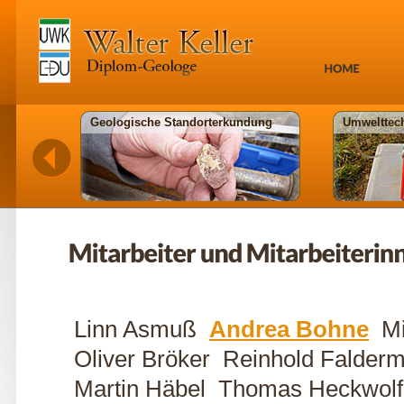
Geologische Standorterkundung
Umwelttec
Linn Asmuß
Andrea Bohne
M
Oliver Bröker Reinhold Falder
Martin Häbel Thomas Heckwol