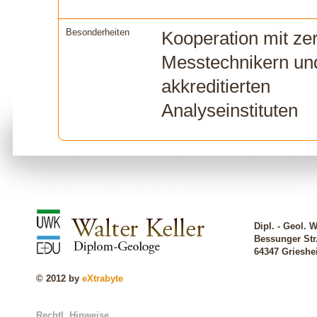
Besonderheiten
Kooperation mit zert
Messtechnikern un
akkreditierten
Analyseinstituten
Dipl. - Geol. W
Bessunger Str
64347 Griesh
© 2012 by
eXtrabyte
Rechtl. Hinweise