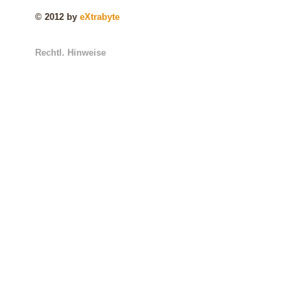
© 2012 by
eXtrabyte
Rechtl. Hinweise