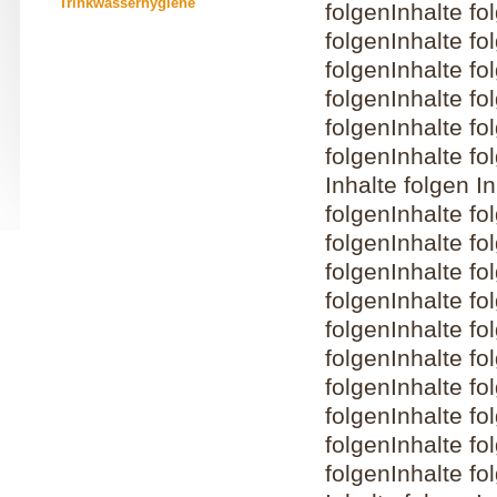
Trinkwasserhygiene
folgenInhalte fo
folgenInhalte fo
folgenInhalte fo
folgenInhalte fo
folgenInhalte fo
folgenInhalte fo
Inhalte folgen I
folgenInhalte fo
folgenInhalte fo
folgenInhalte fo
folgenInhalte fo
folgenInhalte fo
folgenInhalte fo
folgenInhalte fo
folgenInhalte fo
folgenInhalte fo
folgenInhalte fo