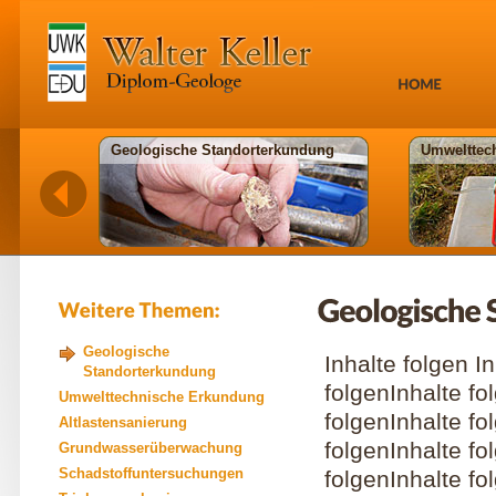
Geologische Standorterkundung
Umwelttec
Geologische
Inhalte folgen I
Standorterkundung
folgenInhalte fo
Umwelttechnische Erkundung
folgenInhalte fo
Altlastensanierung
folgenInhalte fo
Grundwasserüberwachung
Schadstoffuntersuchungen
folgenInhalte fo